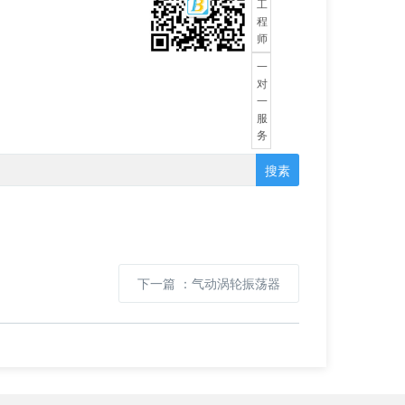
工
程
师
一
对
一
服
务
搜素
下一篇
：气动涡轮振荡器