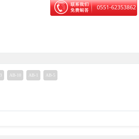
0551-62353862
3
AB-10
AB-1
AB-5