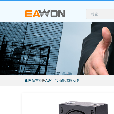
☗网站首页
▶
AB-1_气动钢球振动器