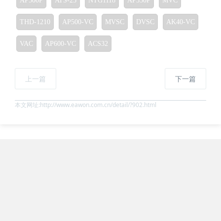
AP500P
ATS-25
NTG1118
AP350P
MVC
THD-1210
AP500-VC
MVSC
DVSC
AK40-VC
VAC
AP600-VC
ACS32
上一篇
下一篇
本文网址:http://www.eawon.com.cn/detail/?902.html