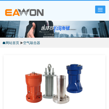
Tog
nav
☗网站首页
▶
空气敲击器