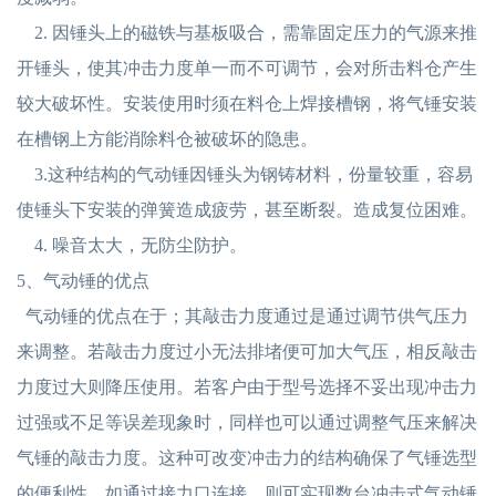
2. 因锤头上的磁铁与基板吸合，需靠固定压力的气源来推
开锤头，使其冲击力度单一而不可调节，会对所击料仓产生
较大破坏性。安装使用时须在料仓上焊接槽钢，将气锤安装
在槽钢上方能消除料仓被破坏的隐患。
3.这种结构的气动锤因锤头为钢铸材料，份量较重，容易
使锤头下安装的弹簧造成疲劳，甚至断裂。造成复位困难。
4. 噪音太大，无防尘防护。
5、气动锤的优点
气动锤的优点在于；其敲击力度通过是通过调节供气压力
来调整。若敲击力度过小无法排堵便可加大气压，相反敲击
力度过大则降压使用。若客户由于型号选择不妥出现冲击力
过强或不足等误差现象时，同样也可以通过调整气压来解决
气锤的敲击力度。这种可改变冲击力的结构确保了气锤选型
的便利性。如通过接力口连接，则可实现数台冲击式气动锤