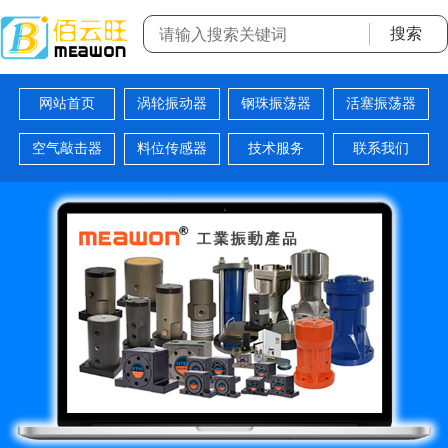
网站首页
涡轮振动器
钢珠振荡器
活塞振荡器
空气敲击器
料位传感器
技术服务
联系我们