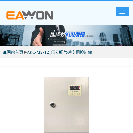
Tog
nav
☗网站首页
▶
AKC-MS-12_佰云旺气锤专用控制箱