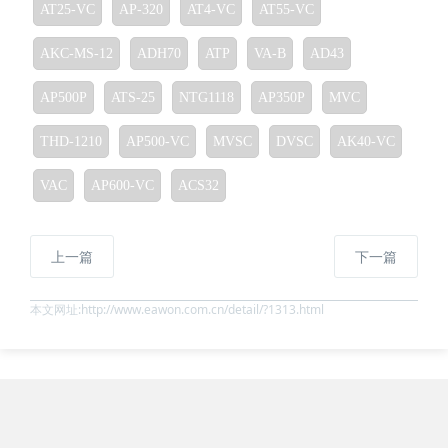
AT25-VC
AP-320
AT4-VC
AT55-VC
AKC-MS-12
ADH70
ATP
VA-B
AD43
AP500P
ATS-25
NTG1118
AP350P
MVC
THD-1210
AP500-VC
MVSC
DVSC
AK40-VC
VAC
AP600-VC
ACS32
上一篇
下一篇
本文网址:http://www.eawon.com.cn/detail/?1313.html