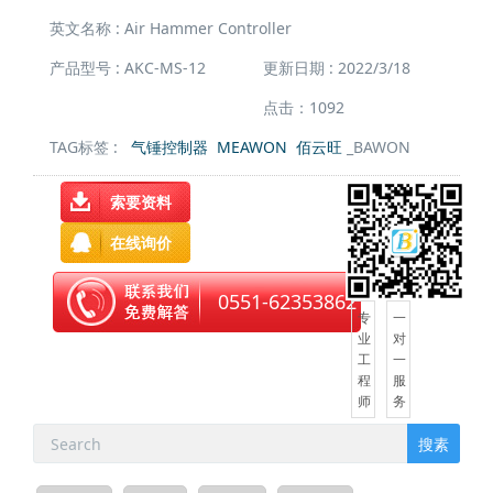
英文名称 : Air Hammer Controller
产品型号 : AKC-MS-12
更新日期 : 2022/3/18
点击：1092
TAG标签 :
气锤控制器
MEAWON
佰云旺
_BAWON
索要资料
在线询价
0551-62353862
专
一
业
对
工
一
程
服
师
务
搜素