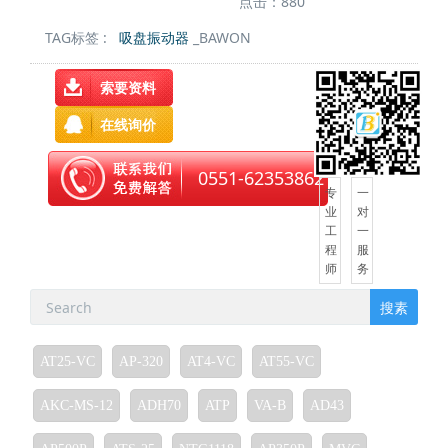
点击：880
TAG标签 :
吸盘振动器
_BAWON
索要资料
在线询价
0551-62353862
专
一
业
对
工
一
程
服
师
务
搜素
AT25-VC
AP-320
AT4-VC
AT55-VC
AKC-MS-12
ADH70
ATP
VA-B
AD43