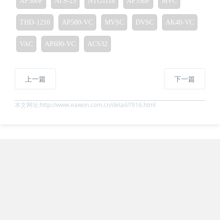
AP500P
ATS-25
NTG1118
AP350P
MVC
THD-1210
AP500-VC
MVSC
DVSC
AK40-VC
VAC
AP600-VC
ACS32
上一篇
下一篇
本文网址:http://www.eawon.com.cn/detail/?916.html